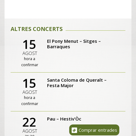
ALTRES CONCERTS
15
El Pony Menut – Sitges –
Barraques
AGOST
hora a
confirmar
15
Santa Coloma de Queralt –
Festa Major
AGOST
hora a
confirmar
22
Pau – Hestiv’Òc
Comprar entrades
AGOST