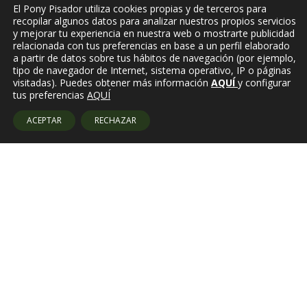
El Pony Pisador utiliza cookies propias y de terceros para
recopilar algunos datos para analizar nuestros propios servicios
y mejorar tu experiencia en nuestra web o mostrarte publicidad
relacionada con tus preferencias en base a un perfil elaborado
a partir de datos sobre tus hábitos de navegación (por ejemplo,
tipo de navegador de Internet, sistema operativo, IP o páginas
visitadas). Puedes obtener más información
AQUÍ
y configurar
tus preferencias
AQUÍ
ACEPTAR
RECHAZAR
Amb el suport de: