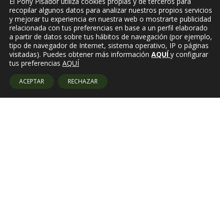
El Pony Pisador utiliza cookies propias y de terceros para
recopilar algunos datos para analizar nuestros propios servicios
y mejorar tu experiencia en nuestra web o mostrarte publicidad
relacionada con tus preferencias en base a un perfil elaborado
a partir de datos sobre tus hábitos de navegación (por ejemplo,
tipo de navegador de Internet, sistema operativo, IP o páginas
visitadas). Puedes obtener más información
AQUÍ
y configurar
tus preferencias
AQUÍ
ACEPTAR
RECHAZAR
Amb el suport de: