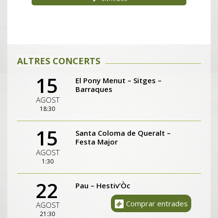
ALTRES CONCERTS
15
El Pony Menut – Sitges –
Barraques
AGOST
18:30
15
Santa Coloma de Queralt –
Festa Major
AGOST
1:30
22
Pau – Hestiv’Òc
Comprar entrades
AGOST
21:30