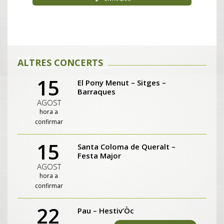
ALTRES CONCERTS
15
El Pony Menut – Sitges –
Barraques
AGOST
hora a
confirmar
15
Santa Coloma de Queralt –
Festa Major
AGOST
hora a
confirmar
22
Pau – Hestiv’Òc