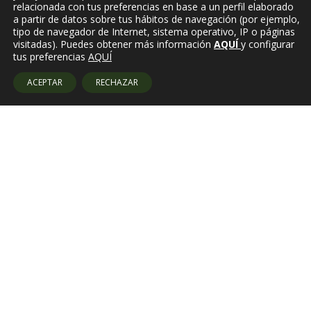
relacionada con tus preferencias en base a un perfil elaborado
a partir de datos sobre tus hábitos de navegación (por ejemplo,
tipo de navegador de Internet, sistema operativo, IP o páginas
visitadas). Puedes obtener más información
AQUÍ
y configurar
tus preferencias
AQUÍ
ACEPTAR
RECHAZAR
Amb el suport de:
Copyright El Pony Pisador © 2026