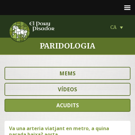
CA
PARIDOLOGIA
MEMS
VÍDEOS
ACUDITS
Va una arteria viatjant en metro, a quina
parada baixa? aorta