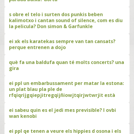
s obre el telo i surten dos punkis beben
kalimotxo i cantan sound of silence, com es diu
la pelicula? Don simon & Garfunkle
ei xk els karatekas sempre van tan cansats?
perque entrenen a dojo
què fa una baldufa quan té molts concerts? una
gira
ei ppl un embarbussament per matar la estona:
un plat blau pla ple de
rfqiqrijgqiepjitregqijñiowjtqirjwtwrjit està
ei sabeu quin es el jedi mes previsible? l ovbi
wan kenobi
ei ppl qe tenen a veure els hippies d osona i els