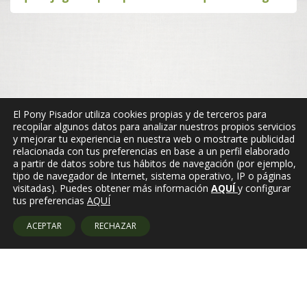
El Pony Pisador utiliza cookies propias y de terceros para
recopilar algunos datos para analizar nuestros propios servicios
y mejorar tu experiencia en nuestra web o mostrarte publicidad
relacionada con tus preferencias en base a un perfil elaborado
a partir de datos sobre tus hábitos de navegación (por ejemplo,
tipo de navegador de Internet, sistema operativo, IP o páginas
visitadas). Puedes obtener más información
AQUÍ
y configurar
tus preferencias
AQUÍ
ACEPTAR
RECHAZAR