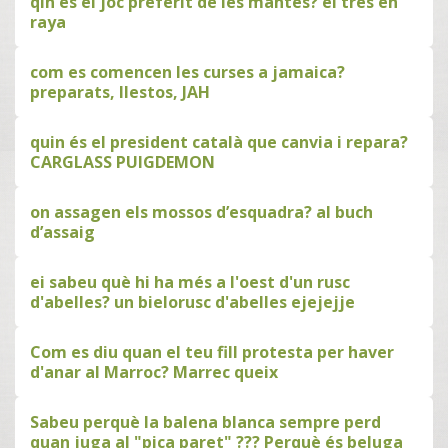
qin es el joc preferit de les mantes? el tres en
raya
com es comencen les curses a jamaica?
preparats, llestos, JAH
quin és el president català que canvia i repara?
CARGLASS PUIGDEMON
on assagen els mossos d’esquadra? al buch
d’assaig
ei sabeu què hi ha més a l'oest d'un rusc
d'abelles? un bielorusc d'abelles ejejejje
Com es diu quan el teu fill protesta per haver
d'anar al Marroc? Marrec queix
Sabeu perquè la balena blanca sempre perd
quan juga al "pica paret" ??? Perquè és beluga