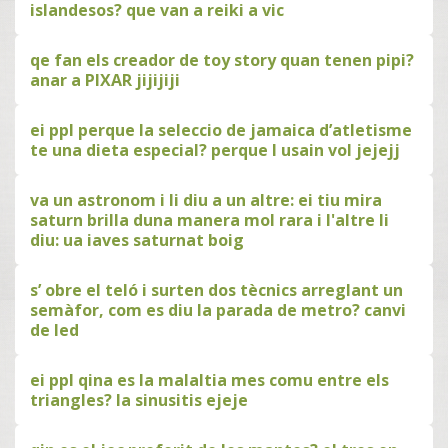
islandesos? que van a reiki a vic
qe fan els creador de toy story quan tenen pipi?
anar a PIXAR jijijiji
ei ppl perque la seleccio de jamaica d’atletisme
te una dieta especial? perque l usain vol jejejj
va un astronom i li diu a un altre: ei tiu mira
saturn brilla duna manera mol rara i l'altre li
diu: ua iaves saturnat boig
s’ obre el teló i surten dos tècnics arreglant un
semàfor, com es diu la parada de metro? canvi
de led
ei ppl qina es la malaltia mes comu entre els
triangles? la sinusitis ejeje