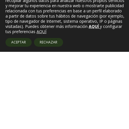
recopilar algunos datos para analizar nuestros propios servicios
y mejorar tu experiencia en nuestra web o mostrarte publicidad
relacionada con tus preferencias en base a un perfil elaborado
a partir de datos sobre tus hábitos de navegación (por ejemplo,
tipo de navegador de Internet, sistema operativo, IP o páginas
visitadas). Puedes obtener más información
AQUÍ
y configurar
tus preferencias
AQUÍ
ACEPTAR
RECHAZAR
Amb el suport de: