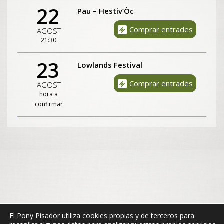
22
Pau – Hestiv’Òc
Comprar entrades
AGOST
21:30
23
Lowlands Festival
Comprar entrades
AGOST
hora a
confirmar
El Pony Pisador utiliza cookies propias y de terceros para